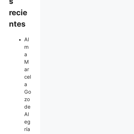
s
recie
ntes
Al
m
a
M
ar
cel
a
Go
zo
de
Al
eg
ría