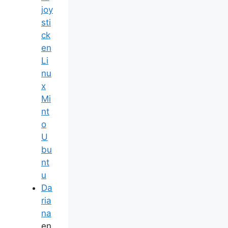
joy
sti
ck
en
Li
nu
x
Mi
nt
o
U
bu
nt
u
Da
ria
na
en