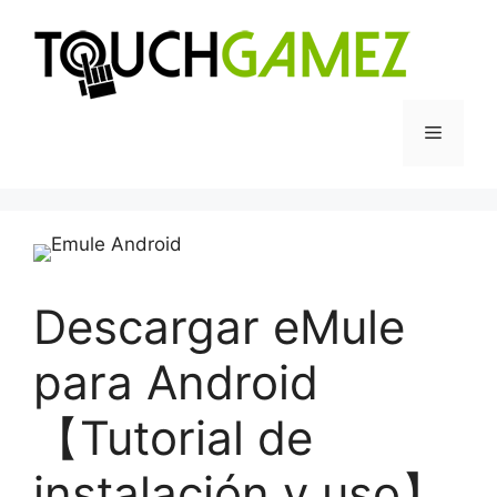
Saltar
al
contenido
Menú
Descargar eMule
para Android
【Tutorial de
instalación y uso】