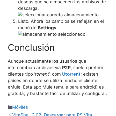
deseas que se almacenen tus archivos de
descarga.
Listo. Ahora los cambios se reflejan en el
menú de
Settings
.
Conclusión
Aunque actualmente los usuarios que
intercambian archivos via
P2P
, suelen preferir
clientes tipo ‘
torrent
‘, com
Utorrent
; existen
países en donde se utiliza mucho el cliente
eMule. Esta app Mule (emule para android) es
gratuita, y bastante fácil de utilizar y configurar.
Categorías
Móviles
VitaShell 2.02: Descargar para PS Vita