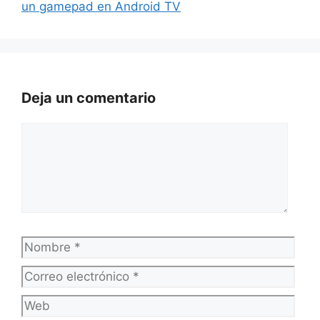
un gamepad en Android TV
Deja un comentario
Comentario
Nombre
Corr
elec
Web