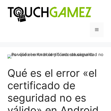
Saltar
al
contenido
Menú
Qué es el error «el
certificado de
seguridad no es
válido» en Android